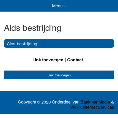
Menu +
Aids bestrijding
Aids bestrijding
Link toevoegen
Contact
Link toevoegen
Copyright © 2023 Onderdeel van
BaakmanMedia
&
Vrolijk Internet Services